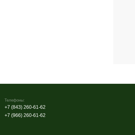
-61-62
-61-62
en@yandex.ru
обслуживание участка
луг по уходу за садом