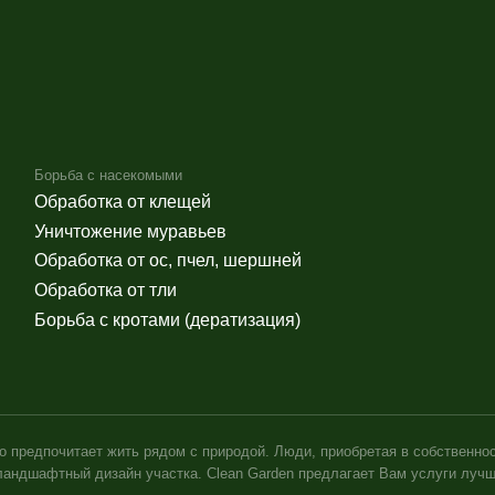
читает жить рядом с природой. Люди, приобретая в собственность дачный домик,
й дизайн участка. Clean Garden предлагает Вам услуги лучшего ландшафтного
 овощей, ушли в прошлое. Сегодня за городом люди предпочитают отдыхать от 
ого дизайна дома. Специалисты создадут прекрасную инфраструктуру, помогут
ли загородного дома. Имея даже небольшой клочок земли, его можно превратить
и сопутствующих работ, количества высаживаемых на участке растений. Независ
ошее настроение.
Разработка сайта - Lightweb