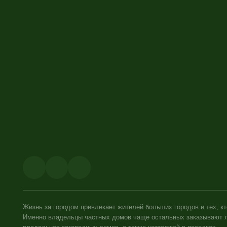
Жизнь за городом привлекает жителей больших городов и тех, кто предпо
Именно владельцы частных домов чаще остальных заказывают ландшафтны
владельцев загородных домов, а также коттеджей в поселках.
Времена, когда дачные участки использовались только для выращивания
воздухом и тишиной, общаться с друзьями, сидя в саду.
Профессиональные дизайнеры разработают уникальный проект ландшафтн
неординарные фантазии в области ландшафтного дизайна сада, огорода и
снова и снова.
Цена на данный вид услуг зависит от размеров участка, уровня сложност
получает прекрасно обустроенный участок с отличным ландшафтом и хор
Copyright © 2025. Все права защищены.