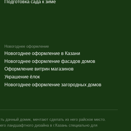
 мечтают сделать из него райское место.
 дизайна в г.Казань специально для
городского шума, наслаждаться чистым свежим
 реализовать в жизнь самые смелые и
 в такое место, куда захочется возвращаться
имо от стоимости каждый заказчик в итоге
Политика обработки данных