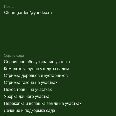
евьев и кустарников
она на участках
 на участках
ого участка
 вспашка земли на участках
одкормка сада
сада к зиме
формление
 оформление в Казани
 оформление фасадов домов
 витрин магазинов
ёлок
 оформление загородных домов