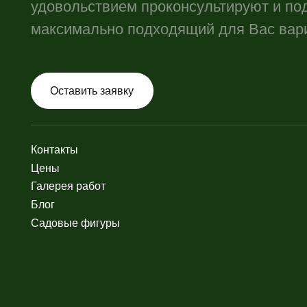
Галерея работ
Ук
Блог
Мо
Садовые фигуры
Си
Ла
Де
Ст
Бор
Об
Ун
Об
Об
Бо