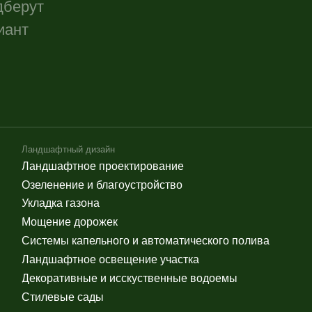
ладка газона
Стрижка дер
щение дорожек
Стрижка газ
стемы капельного и автоматического полива
Покос травы
ндшафтное освещение участка
Уборка дачн
коративные и исскуственные водоемы
Перекопка и
илевые сады
Лечение и п
Подготовка 
ьба с насекомыми
Новогоднее о
работка от клещей
Новогоднее
ичтожение муравьев
Новогоднее
работка от ос, пчел, шершней
Оформление
работка от тли
Украшение 
рьба с кротами (дератизация)
Новогоднее