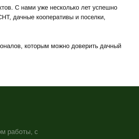
тов. С нами уже несколько лет успешно
СНТ, дачные кооперативы и поселки,
Телефоны:
+7 (843) 260
ионалов, которым можно доверить дачный
+7 (966) 260
оты, с
т
Почта:
Clean-gard
дшафтный дизайн
Сервис сада
ндшафтное проектирование
Сервисное 
еленение и благоустройство
Комплекс ус