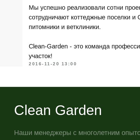
Мы успешно реализовали сотни проек
сотрудничают коттеджные поселки и 
питомники и ветклиники.
Clean Garden
Clean-Garden - это команда професс
участок!
Наши менеджеры с многолетним опытом раб
2016-11-20 13:00
удовольствием проконсультируют и подберу
максимально подходящий для Вас вариант
Оставить заявку
Лан
Контакты
Ла
Цены
Оз