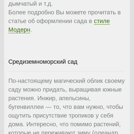
дух Востока.
Средиземноморский стиль легко
определить по стенам из природного
камня, изящным скамейкам, изобилию
солнца и тепла. Расслабленность и
умиротворение вкупе с бурным
темпераментом – это все Южная
Америка. Отличительная черта ее
жителей отражается и в декоре садов –
совершенно незатейливые листы
лилейника, юкки, плющелистные
пеларгонии сочетаются с самыми
разнообразными яркими и эффектными
цветами.
В мавританском стиле переплетаются
неповторимая восточная экзотика и
европейское искусство. Сад влияет на
все ваши органы чувств: глаза
поражаются яркими красочными
цветами, нос упивается сладкими и
немного терпковатыми благоуханиями