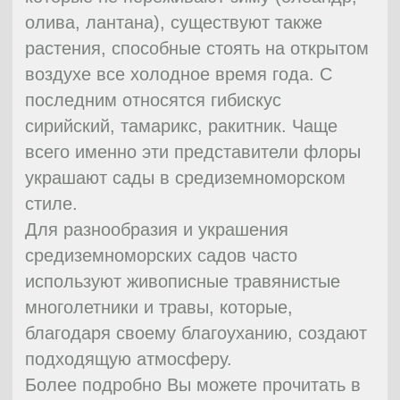
роз и фимиама, а ягоды земляники и
ароматные оливки имеют божественный
вкус.
Структура сада очень четкая. Она
создается с помощью правильных и
ровных силуэтов, тропинок, ухоженных
клумб, лестниц, прямоугольных
бассейнов.
09
Скандинавский сад
Скандинавский стиль подойдет
любителям незамысловатого, но уютного
оформления. Его можно узнать по
зеленым лужайкам и дорожкам,
уводящим вдаль, а также по задорному
журчанию фонтанов, яркой траве,
маленьким деревьям и зеленым
изгородям.