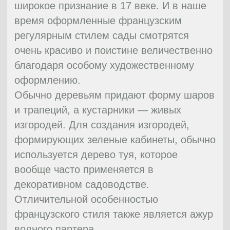
растений в саду придают стилю
самобытность и кажущуюся простоту.
Стиль модерн чаще всего использует
мягкие «природные» цвета, близкие к
натуральным: белый, бежевый,
оливковый, голубой, коричневый,
дымчатый и т.д.
Более подробно Вы можете прочитать в
статье об оформлении сада в
стиле
Модерн
.
06
Средиземноморский сад
По-настоящему магический облик своему
саду можно придать, выращивая южные
растения. Инжир, апельсины,
бугенвиллеи — то, что вам нужно, чтобы
ощутить присутствие тропиков у себя
дома. Интересно, что помимо растений,
которые не переживают зиму (олеандр,