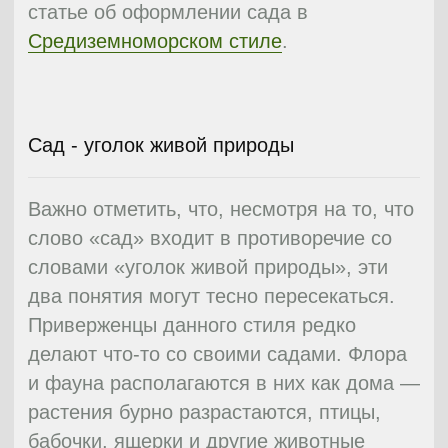
Довольно тяжело определиться с
выбором стиля, ведь хозяин сада
должен учитывать многие факторы:
климатические условия, размеры своего
участка, рельеф, окружающий его
ландшафт. Если же вы не слишком
уверены, что справитесь с
планировкой
самостоятельно, всегда можно
обратиться к профессиональным гуру
садового дела, которые превратят ваш
сад в истинный райский уголок.
Поговорим подробнее о различных типах
тематических садов.
10
Английский сад
Пейзажный английский сад славится
плавными линиями и натуральностью.
Чаще всего он имитирует ландшафт
природы: естественные композиции из