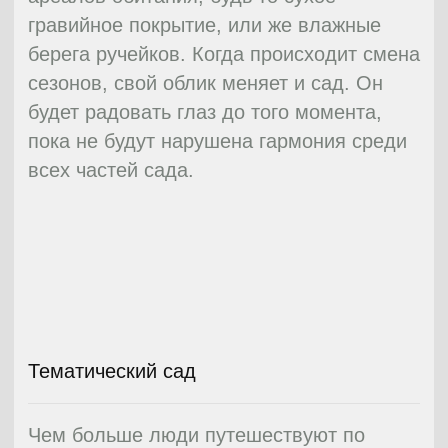
подчеркнуть изящными мостиками,
буддийскими пагодами, лестницами
всевозможных расцветок.
Основа гармонического китайского
общества — беспрекословное
подчинение и соблюдение законов
вселенной. Популярный в современном
мире фэншуй как раз создан на основе
этих законов. Им найдется место и в
дизайне вашего сада. Строительство
собственного сада с применением
законов фэншуй базируется на
соответствии внутреннего мира хозяев
окружающему пространству сада. За
основу берется
конструкционная основа, заметная летом
и зимой: тропинки и пагоды, ручьи,
искусственные водоемы, лавки,
скульптуры, беседки. Еще большую
живописность данному саду придаст
рельефная поверхность.
Территориальное деление сада делится