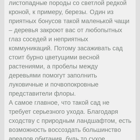
спил дерева или камни.
Английский стиль часто используют
обладатели современных загородных
домов. Организация английского сада
подразумевает собой наличие
прекрасного вкуса, и, что очень важно,
чувства меры.
11
Китайский сад
В китайском саду все завязано на
символизме. В идеально обработанный
ландшафт вписывается какое-либо
здание, которое является центром
композиции.
Все остальные части размещаются
вокруг и подчиняются ей. Самое сложное
– найти исходный пункт обзора, где будет
открываться самый живописный вид.
Самые значимые элементы можно