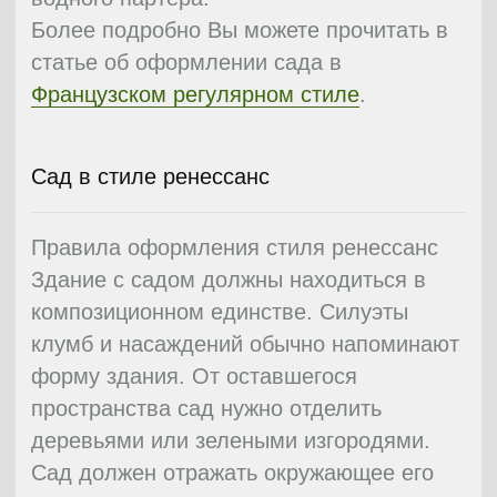
олива, лантана), существуют также
растения, способные стоять на открытом
воздухе все холодное время года. С
последним относятся гибискус
сирийский, тамарикс, ракитник. Чаще
всего именно эти представители флоры
украшают сады в средиземноморском
стиле.
Для разнообразия и украшения
средиземноморских садов часто
используют живописные травянистые
многолетники и травы, которые,
благодаря своему благоуханию, создают
подходящую атмосферу.
Более подробно Вы можете прочитать в
статье об оформлении сада в
Средиземноморском стиле
.
07
Сад - уголок живой природы