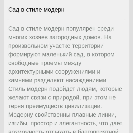
будет радовать глаз до того момента,
пока не будут нарушена гармония среди
всех частей сада.
08
Тематический сад
Чем больше люди путешествуют по
разным странам, тем сильнее
внедряется тематический стиль в нашу
повседневную жизнь. Мелочи, на
которые мы обращаем внимание в
другой стране, мы сознательно, а иногда
и неосознанно, переносим в нашу
повседневную жизнь, как напоминание о
полюбившейсся нашему искушенному
взору диковинке, увиденной в далекой