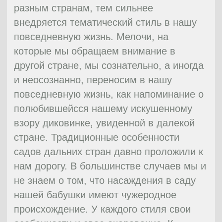
малыми архитектурными сооружениями
на отдельные части, и в обязательном
порядке устанавливается акцент на
некоторые моменты сада. Строение и
сад стоит выдерживать в едином стиле,
поскольку они замечательно друг друга.
Самой главной идеей фэншуй является
баланс. Поэтому нужно расположить
недалеко друг от друга горные
растительные и водные составляющие.
Не должно быть острых предметов либо
инструментов на тропинках или же
вблизи них, так как считается, что это
усилит напряжение в атмосфере и
повлечет за собой нежелательный
настрой хозяев. Предпочтение здесь
стоит отдавать разнообразным круглым
изогнутым аллеям, позабыв о строгих
прямых тропинках. Д ля постройки сада с
соблюдением всех законов фэншуй
хватит трех элементов, горы, флора и