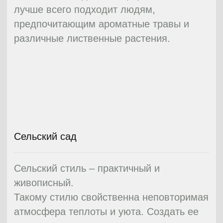
беседок, водоемов. Также замечательно
впишутся в общую атмосферу гроты и
пещеры, а газоны и клумбы можно
засадить лечебными растениями.
Другая черта стиля ренессанс —
лабиринты из живых изгородей.
Насаждения в таких изгородях зачастую
имеют красивую и оригинальную стрижку.
Их необычные формы придадут саду
необходимое изящество.
Более подробно Вы можете прочитать в
статье об оформлении сада в
стиле
Ренессанс
.
05
Сад в стиле модерн