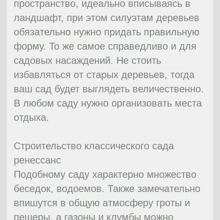
Важно отметить, что, несмотря на то, что
слово «сад» входит в противоречие со
словами «уголок живой природы», эти
два понятия могут тесно пересекаться.
Приверженцы данного стиля редко
делают что-то со своими садами. Флора
и фауна располагаются в них как дома —
растения бурно разрастаются, птицы,
бабочки, ящерки и другие животные
заполняют собой все пространство
живого уголка.
Если и вы хотите привлечь птиц,
насекомых и млекопитающих на свой
участок, вам поможет вода и прекрасные
цветущие растения. Животные очень
любят плодовые фруктовые деревья. Но
даже такой сад сможет быть достаточно
ухоженным, будь на то ваша воля.
Если позволяет территория, то на таком
участке можно создать даже мини-лес.
Этот вариант будет приемлим для