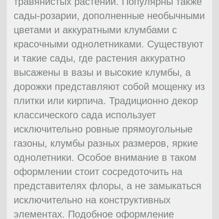
Правила оформления стиля ренессанс
Здание с садом должны находиться в
композиционном единстве. Силуэты
клумб и насаждений обычно напоминают
форму здания. От оставшегося
пространства сад нужно отделить
деревьями или зелеными изгородями.
Сад должен отражать окружающее его
пространство, идеально вписываясь в
ландшафт, при этом силуэтам деревьев
обязательно нужно придать правильную
форму. То же самое справедливо и для
садовых насаждений. Не стоить
избавляться от старых деревьев, тогда
ваш сад будет выглядеть величественно.
В любом саду нужно организовать места
отдыха.
Строительство классического сада
ренессанс
Подобному саду характерно множество