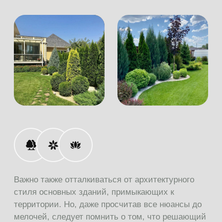
особенности
Правильно выбранный стиль сможет
многое рассказать о вкусах и жизненных
взглядах своего хозяина. Актуальные
садовые вариации мало чем похожи на
сады средневековья. Границы
сегодняшних садовых стилей сильно
размыты. Это связано в первую очередь
с тем, что деревья растут значительно
медленнее, чем постройки, а памятники
прошлого сочетают в себе детали
нескольких стилей, где регулярный
ландшафтный тип поглощается
пейзажным.
Деревья малого сада растут, тем самым
проходя свои возрастные границы,
которые тесно связаны со стилевыми
рамками.