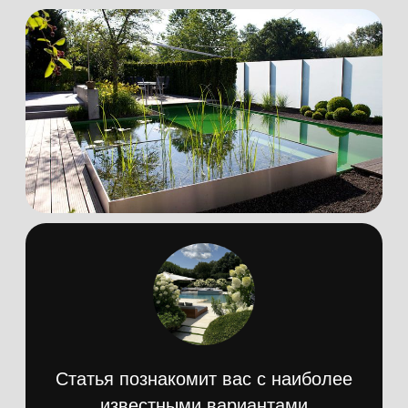
Что такое классика, знают все – просто,
понятно, надежно. Данный стиль по
достоинству оценят перфекционисты,
предпочитающие строгие геометрические
формы и линии. Данный метод
подразумевает симметричную
планировку архитектурных форм и
насаждений, так или иначе имитирующим
природную среду.
Гармоничнее всего подобные сады
смотрятся на «шести сотках «, то есть на
таких дачных участках, которые по
традиции обладают прямоугольными
формами. Обычно в классическом саду
господствует определенная ярко
выраженная деталь. К примеру,
существуют сады, состоящие только из
травянистых растений. Популярны также
сады-розарии, дополненные необычными
цветами и аккуратными клумбами с