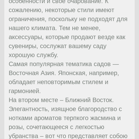
вода. Как утверждает философия
китайцев, вода – символ богатства и
успеха, она воплощается в водоемах. В
качестве возвышенностей можно
использовать маленькие холмы или
длинные деревья.
12
Мусульманский сад
При планировке мусульманского сада
территория разделяется на несколько
маленьких квадратных областей.
Использование в планировке чисел,
кратных четырем — главное условие.
Большой квадрат включает несколько
маленьких. В саду преобладают