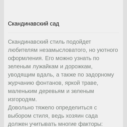
скромно, но при этом весьма изящно.
Эти сады изначально основывались на
равновесии между архитектурными
постройками и водоемами внутри
сложных композиций убранства их
двориков.
13
Японский сад
Сады, выполненные в
японском стиле
неразделимо объединяет восточная
философия и отображает суждения
народов Востока о мире и месте
человека в нем. Каждый элемент
японского сада символичен, и обладает