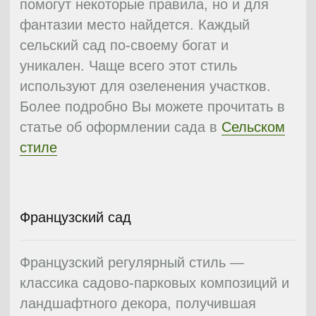
Сад в стиле модерн популярен среди
многих хозяев загородных домов. На
произвольном участке территории
формируют маленький сад, в котором
свободные проемы между
архитектурными сооружениями и
камнями разделяют насаждениями.
Стиль модерн подойдет людям, которые
желают связи с природой, при этом не
теряя преимуществ цивилизации.
Модерну свойственны плавные линии,
изгибы, простор и элегантность, что дает
возможность отдыхать в благоприятной
обстановке.
Свое начало данный стиль берет с конца
XIX-го века и по-прежнему является
популярным среди ценителей
прекрасного. Очень часто мастера
модерна берут в основу своих
произведений орнаменты и рисунки,
взятые напрямую из растительного мира.
Минимализм и малое количество