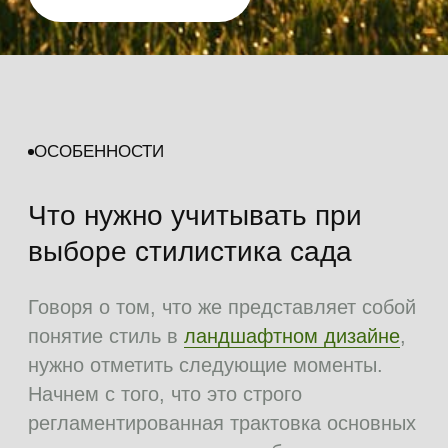
нужно отметить следующие моменты.
Начнем с того, что это строго
регламентированная трактовка основных
правил, включающих в себя методы
планирования, обустройства территории,
цветовой гаммы садового участка и
других характерных особенностей.
Планировка местности и сада
подразумевает собой использование
определенных растений и их сочетаний,
применение декоративного мощения и
т.д. Приступая к выбору стилистики сада,
сперва следует акцентировать внимание
на особенностях самого участка. Здесь
важно учитывать все: его величину,
окружение, конфигурацию.