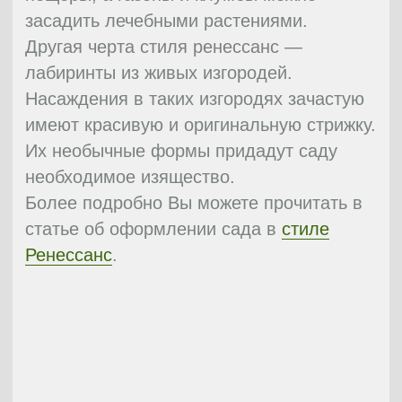
длинных участков, в которые не
вписывается классический стиль. Здесь
будут уместны быстрорастущие
листопадные породы со светлой редкой
кроной, к примеру, березы. Один из
приятных бонусов такой маленькой чащи
– деревья закроют вас от любопытных
глаз соседей и неприятных
коммуникаций. Потому засаживать сад
стоит бурно цветущими весной
растениями, а пробелы между
деревьями помогут заполнить
луковичные и почвопокровные
представители флоры.
А самое главное, что такой сад не
требует серьезного ухода. Благодаря
сходству с природным ландшафтом, есть
возможность воссоздать большинство
ареалов обитания, будь то сухое
гравийное покрытие, или же влажные
берега ручейков. Когда происходит смена
сезонов, свой облик меняет и сад. Он