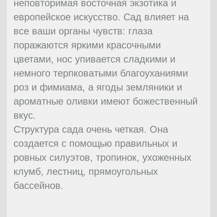
основе их канонов в Испании был
сформирован вид сада, который
впоследствии получил название сада
мавританского. Его маленькие
внутренние дворики – падио –
напоминали необычные комнатки
посреди сада. Обрамлением для
мавританского сада служили
украшенные виноградными зарослями
галереи.
Основой мавританско-мусульманского
сада по-прежнему остается вода, что
представлена здесь в самых
разнообразных видах. Насаждения
чувствуют себя абсолютно свободно и
выращиваются, не подвергаясь
изменениям.
Огромное количество цветов и обилие
трав является визитной карточкой для
мавританского сада. Свободные от
растений места подвергали
декоративному мощению, что выглядело