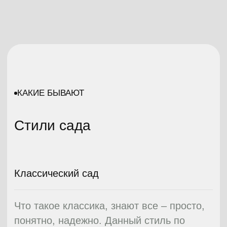
Сельский сад
Сельский стиль – практичный и
живописный.
Такому стилю свойственна неповторимая
атмосфера теплоты и уюта. Создать ее
помогут некоторые правила, но и для
фантазии место найдется. Каждый
сельский сад по-своему богат и
уникален. Чаще всего этот стиль
используют для озеленения участков.
Более подробно Вы можете прочитать в
статье об оформлении сада в
Сельском
стиле
03
Французский сад
Французский регулярный стиль —
классика садово-парковых композиций и
ландшафтного декора, получившая