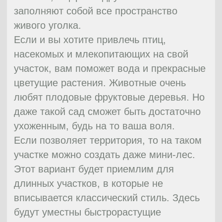
цветов, изогнутые тропы, водоемы.
В английском чопорном стиле
традиционно чередуются возвышенные
участки и плоское пространство, ямы и
равнины; прямые геометрические линии
отсутствуют.
Важнейшую роль играют стройные
композиции, состоящие из деревьев и
кустов, распределение светлых и темных
участков сада, сочетание цветов. В
основном, здесь используют виды
насаждений и кустарников, которые
привычны для данного ландшафта.
Ручьи и бассейны должны иметь строго
природный характер: естественное
оформление из гальки или песка,
неровная линия берега. Извилистые
тропинки объединяют разные части сада.
Они также должны быть выполнены из
природного материала, будь то травяной
газон, который устойчив к вытаптыванию,