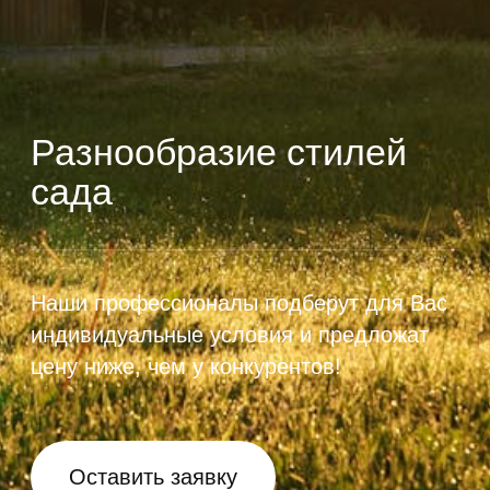
Наши профессионалы подберут для Вас
индивидуальные условия и предложат
цену ниже, чем у конкурентов!
Оставить заявку
ОСОБЕННОСТИ
Что нужно учитывать при
выборе стилистика сада
Говоря о том, что же представляет собой
понятие стиль в
ландшафтном дизайне
,