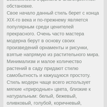
стране. Традиционные особенности
садов дальних стран давно проложили к
нам дорогу. В большинстве случаев мы и
не знаем о том, что насаждения в саду
нашей бабушки имеют чужеродное
происхождение. У каждого стиля свои
особенности и свое очарование. К
сожалению, некоторые стили имеют
ограничения, поскольку не подходят для
нашего климата. Тем не менее,
аксессуары, которые продают везде как
сувениры, сослужат вашему саду
хорошую службу.
Самая популярная тематика садов —
Восточная Азия. Японская, например,
обладает неповторимым стилем и
гармонией.
На втором месте – Ближний Восток.
Элегантность, изящное благородство с
нотками ароматов терпкого жасмина и
розы, сочетающееся с легкостью
убранства – вот что представляет собою