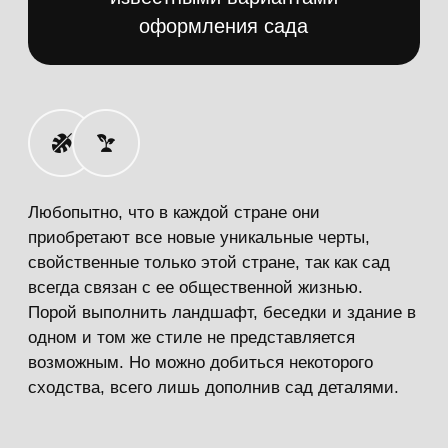
красочными однолетниками. Существуют
и такие сады, где растения аккуратно
высажены в вазы и высокие клумбы, а
дорожки представляют собой мощенку из
плитки или кирпича. Традиционно декор
классического сада использует
исключительно ровные прямоугольные
газоны, клумбы разных размеров, яркие
однолетники. Особое внимание в таком
оформлении стоит сосредоточить на
представителях флоры, а не замыкаться
исключительно на конструктивных
элементах. Подобное оформление
лучше всего подходит людям,
предпочитающим ароматные травы и
различные лиственные растения.
02