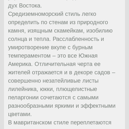
геометричность и углы, что
подчеркивается цветами, ручьями и
дорожками. В середине каждого
квадрата располагаются маленькие
фонтанчики или мраморные бассейны.
Стекло и керамика широко используется
для украшения такого сада.
Особое внимание здесь нужно уделить
воде. Именно вода считается священным
источником жизни, так как дарует
очищение и благословение. Джаннат (рай
в исламе) не мыслим без воды.
Об этом гласят легенды,
рассказывающие о четырех реках,
выходящих из райского сада по четырем
направлениям, тем самым разделяя сад.
Квадраты же подразумевают
присутствие здесь Аллаха и его
священного благословения.
Когда-то территория Испании
принадлежала мусульманам, поэтому на