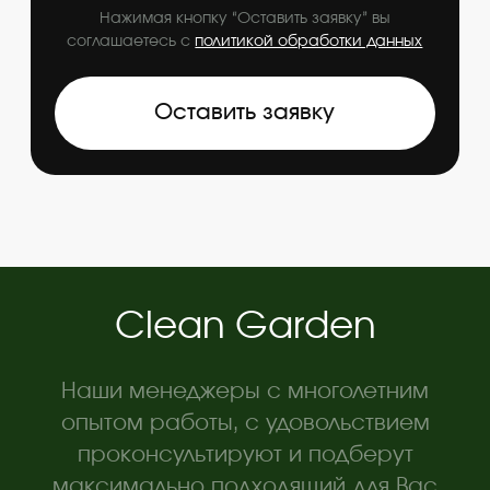
ландшафтного дизайна сада, огорода или
загородного дома. Имея даже небольшой
клочок земли, его можно превратить в такое
место, куда захочется возвращаться снова и
снова.
Цена на данный вид услуг зависит от
размеров участка, уровня сложности
сопутствующих работ, количества
высаживаемых на участке растений.
Независимо от стоимости каждый заказчик в
итоге получает прекрасно обустроенный
участок с отличным ландшафтом и хорошее
настроение.
Copyright © 2025. Все права защищены.
Разработка сайта - Lightweb
Политика обработки данных