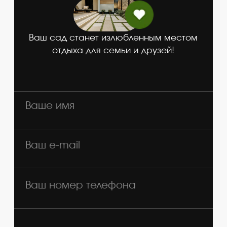
Жизнь за городом привлекает жителей
больших городов и тех, кто предпочитает
жить рядом с природой. Люди, приобретая в
собственность дачный домик, мечтают
сделать из него райское место. Именно
владельцы частных домов чаще остальных
заказывают ландшафтный дизайн участка.
Clean Garden предлагает Вам услуги
лучшего ландшафтного дизайна в г.Казань
специально для владельцев загородных
домов, а также коттеджей в поселках.
Времена, когда дачные участки
использовались только для выращивания
овощей, ушли в прошлое. Сегодня за
городом люди предпочитают отдыхать от
городского шума, наслаждаться чистым
свежим воздухом и тишиной, общаться с
друзьями, сидя в саду.
Профессиональные дизайнеры
разработают уникальный проект
ландшафтного дизайна дома. Специалисты
создадут прекрасную инфраструктуру,
помогут реализовать в жизнь самые смелые
и неординарные фантазии в области