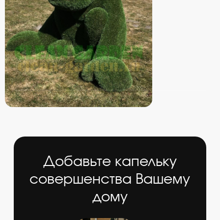
опытом работы, с удовольствием
проконсультируют и подберут
максимально подходящий для Вас
вариант
Оставить заявку
Телефоны:
+7 (843) 260-61-62
+7 (966) 260-61-62
Почта:
Clean-garden@yandex.ru