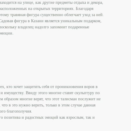
находится на улице, как другие предметы отдыха и декора,
расположенных на открытых территориях. Благодаря
этому травяная фигура существенно облегчает уход за ней.
Садовая фигура в Казани является уникальным подарком,
поскольку владелец надолго запомнит подаренные
эмоции.
тех, кто хочет защитить себя от проникновения воров в
и имуществу. Ввиду этого многие ставят скульптуру по
м образом многие верят, что этот талисман послужит не
 что в это нужно верить, только в этом случае данная
ого благополучия.
го позитива и радостных эмоций как взрослым, так и