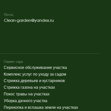
 на участках
ого участка
 вспашка земли на участках
одкормка сада
сада к зиме
формление
 оформление в Казани
 оформление фасадов домов
 витрин магазинов
ёлок
 оформление загородных домов