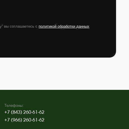
-61-62
-61-62
en@yandex.ru
обслуживание участка
луг по уходу за садом
евьев и кустарников
она на участках