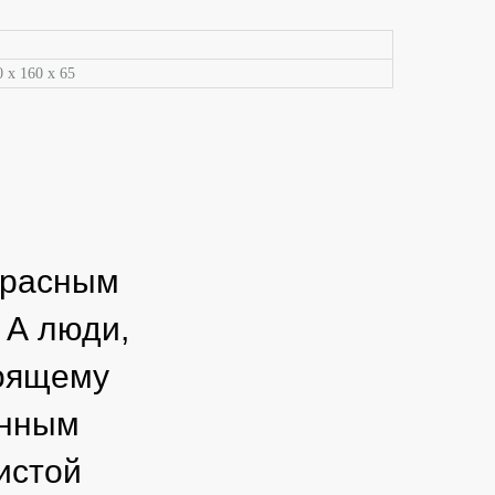
0 х 160 х 65
красным
 А люди,
тоящему
анным
истой