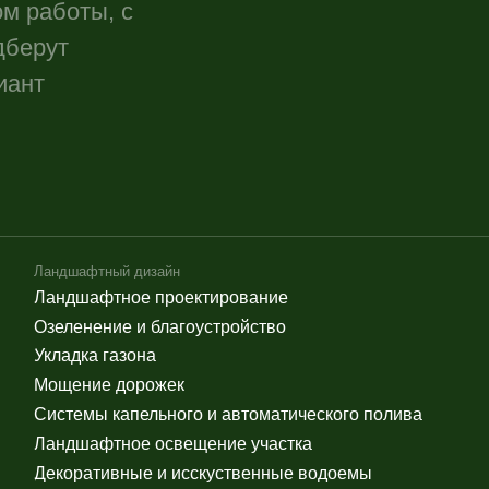
стемы капельного и автоматического полива
Покос травы
ндшафтное освещение участка
Уборка дачн
коративные и исскуственные водоемы
Перекопка и
илевые сады
Лечение и п
Подготовка 
ьба с насекомыми
Новогоднее о
работка от клещей
Новогоднее
ичтожение муравьев
Новогоднее
работка от ос, пчел, шершней
Оформление
работка от тли
Украшение 
рьба с кротами (дератизация)
Новогоднее