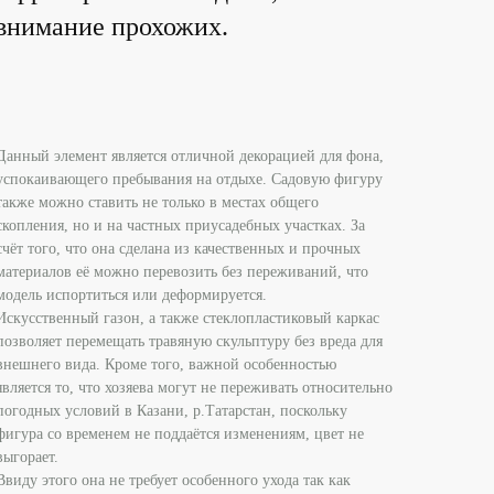
 внимание прохожих.
Данный элемент является отличной декорацией для фона,
успокаивающего пребывания на отдыхе. Садовую фигуру
также можно ставить не только в местах общего
скопления, но и на частных приусадебных участках. За
счёт того, что она сделана из качественных и прочных
материалов её можно перевозить без переживаний, что
модель испортиться или деформируется.
Искусственный газон, а также стеклопластиковый каркас
позволяет перемещать травяную скульптуру без вреда для
внешнего вида. Кроме того, важной особенностью
является то, что хозяева могут не переживать относительно
погодных условий в Казани, р.Татарстан, поскольку
фигура со временем не поддаётся изменениям, цвет не
выгорает.
Ввиду этого она не требует особенного ухода так как