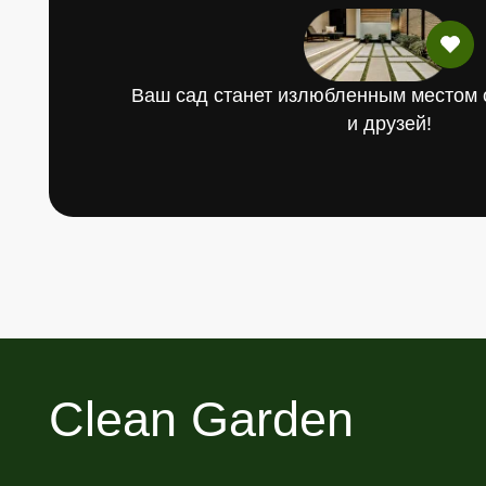
Clean Garden
Наши менеджеры с многолетним опытом раб
удовольствием проконсультируют и подберу
максимально подходящий для Вас вариант
Оставить заявку
Лан
Контакты
Ла
Цены
Оз
Галерея работ
Ук
Блог
Мо
Садовые фигуры