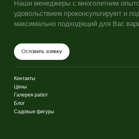
Си
Ла
Де
Ст
Бор
Об
Ун
Об
Об
Бо