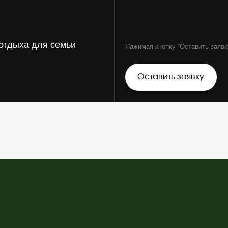
Телефоны:
+7 (843) 260
+7 (966) 260
оты, с
т
Почта:
Clean-gard
дшафтный дизайн
Сервис сада
ндшафтное проектирование
Сервисное 
еленение и благоустройство
Комплекс ус
ладка газона
Стрижка дер
щение дорожек
Стрижка газ