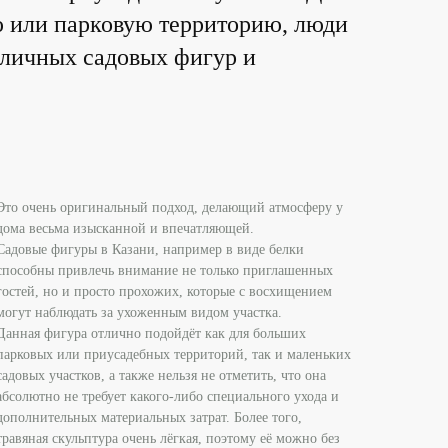
ю или парковую территорию, люди
зличных садовых фигур и
Это очень оригинальный подход, делающий атмосферу у
дома весьма изысканной и впечатляющей.
Садовые фигуры в Казани, например в виде белки
способны привлечь внимание не только приглашенных
гостей, но и просто прохожих, которые с восхищением
могут наблюдать за ухоженным видом участка.
Данная фигура отлично подойдёт как для больших
парковых или приусадебных территорий, так и маленьких
садовых участков, а также нельзя не отметить, что она
абсолютно не требует какого-либо специального ухода и
дополнительных материальных затрат. Более того,
травяная скульптура очень лёгкая, поэтому её можно без