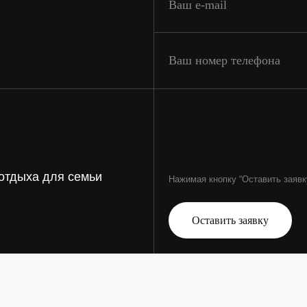
Телефоны:
+7 (843) 260
+7 (966) 260
оты, с
т
Почта:
Clean-gard