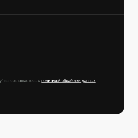
-61-62
-61-62
en@yandex.ru