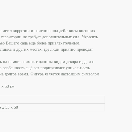
вергается коррозии и гниению под действием внешних
 территории не требует дополнительных сил. Украсить
ьер Вашего сада еще более привлекательным.
отдыха и других местах, где люди приятно проводят
 на память снимок с данным видом декора сада, и с
а особенность ещё раз подчеркивает уникальность
 на долгое время. Фигура является настоящим символом
 х 50 см.
5 х 55 х 50