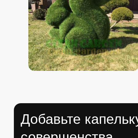
Добавьте капельку
совершенства
Вашему дому
Ваш сад станет излюбленным местом отдыха
и друзей!