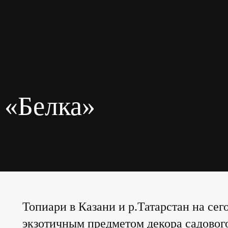
 «Белка»
Топиари в Казани и р.Татарстан на се
экзотичным предметом декора садового