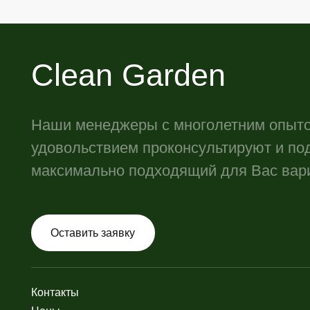
Лан
Контакты
Ла
Цены
Оз
Галерея работ
Ук
Блог
Мо
Садовые фигуры
Си
Ла
Де
Ст
Бор
Об
Ун