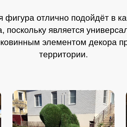
 фигура отлично подойдёт в к
а, поскольку является универса
иковинным элементом декора п
территории.