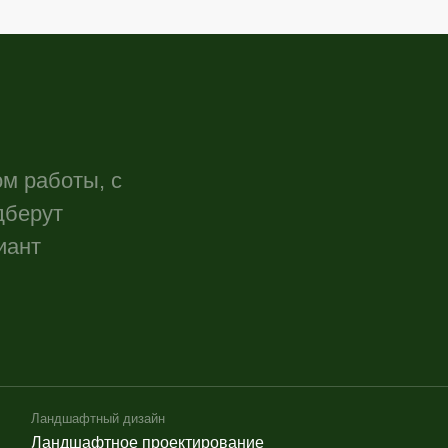
дшафтный дизайн
Сервис сада
ндшафтное проектирование
Сервисное 
еленение и благоустройство
Комплекс ус
ладка газона
Стрижка дер
щение дорожек
Стрижка газ
стемы капельного и автоматического полива
Покос травы
ндшафтное освещение участка
Уборка дачн
коративные и исскуственные водоемы
Перекопка и
илевые сады
Лечение и п
Подготовка 
ьба с насекомыми
Новогоднее о
работка от клещей
Новогоднее
ичтожение муравьев
Новогоднее