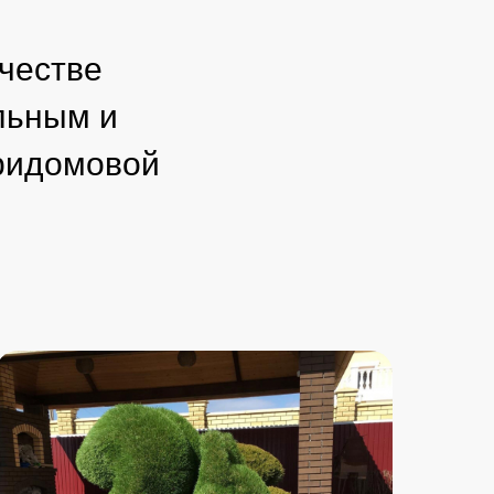
ачестве
льным и
ридомовой