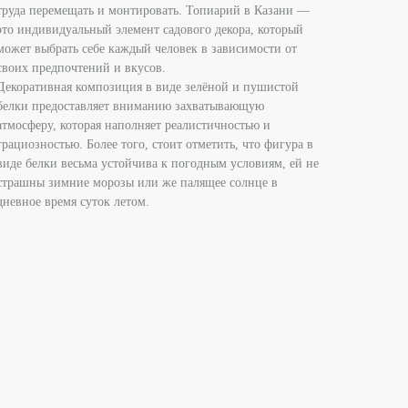
труда перемещать и монтировать. Топиарий в Казани —
это индивидуальный элемент садового декора, который
может выбрать себе каждый человек в зависимости от
своих предпочтений и вкусов.
Декоративная композиция в виде зелёной и пушистой
белки предоставляет вниманию захватывающую
атмосферу, которая наполняет реалистичностью и
грациозностью. Более того, стоит отметить, что фигура в
виде белки весьма устойчива к погодным условиям, ей не
страшны зимние морозы или же палящее солнце в
дневное время суток летом.