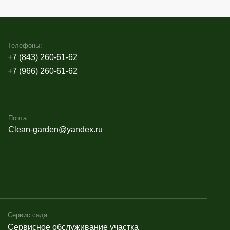
обслуживание участка
луг по уходу за садом
евьев и кустарников
она на участках
 на участках
ого участка
 вспашка земли на участках
одкормка сада
сада к зиме
формление
 оформление в Казани
 оформление фасадов домов