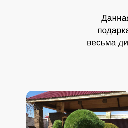
Данная
подарк
весьма д